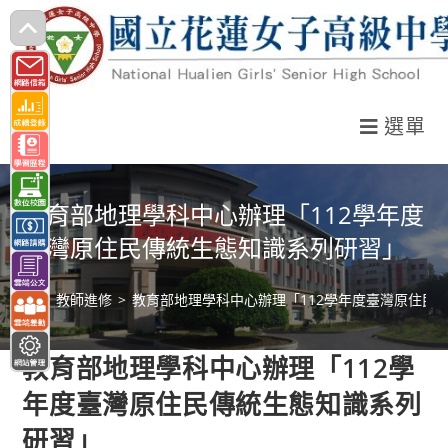
跳
轉
至
主
選單
要
內
容
教育部地理學科中心辦理「112學年度
臺灣原住民傳統生態知識系列研習」
>
教師進修
>
教育部地理學科中心辦理「112學年度臺灣原住民
教育部地理學科中心辦理「112學
年度臺灣原住民傳統生態知識系列
研習」