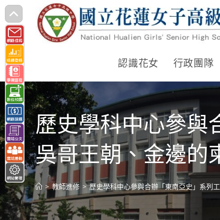
跳
轉
至
主
認識花女
行政團隊
要
內
容
歷史學科中心參與
吳哥王朝、金邊的
>
教師進修
>
歷史學科中心參與合辦「東南亞史」系列工