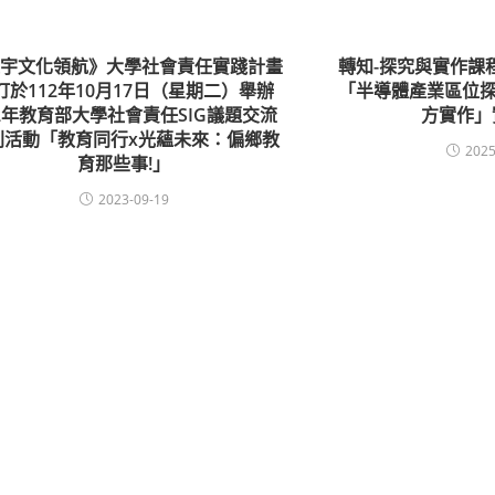
寰宇文化領航》大學社會責任實踐計畫
轉知-探究與實作課
訂於112年10月17日（星期二）舉辦
「半導體產業區位探
12年教育部大學社會責任SIG議題交流
方實作」
列活動「教育同行x光蘊未來：偏鄉教
2025
育那些事!」
2023-09-19