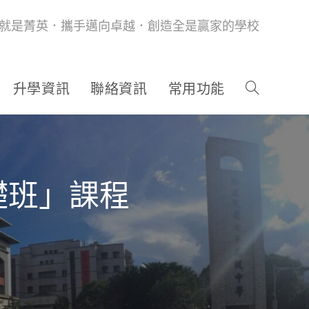
就是菁英．攜手邁向卓越．創造全是贏家的學校
升學資訊
聯絡資訊
常用功能
礎班」課程