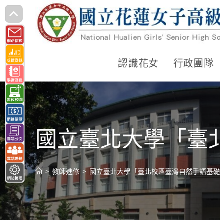
跳
轉
至
主
認識花女
行政團隊
要
內
容
國立臺北大學「臺
>
教師進修
>
國立臺北大學「臺北校區臺灣自然手語基礎