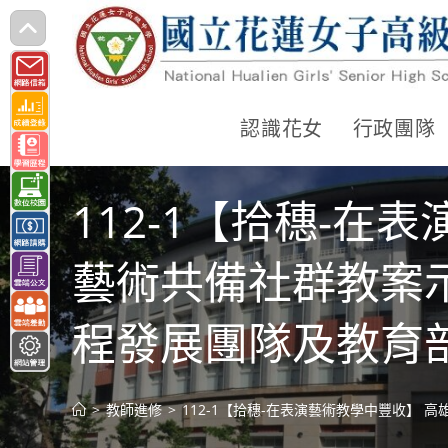
跳
轉
至
主
認識花女
行政團隊
要
內
112-1【拾穗-
容
藝術共備社群教案
程發展團隊及教育
>
教師進修
>
112-1【拾穗-在表演藝術教學中豐收】