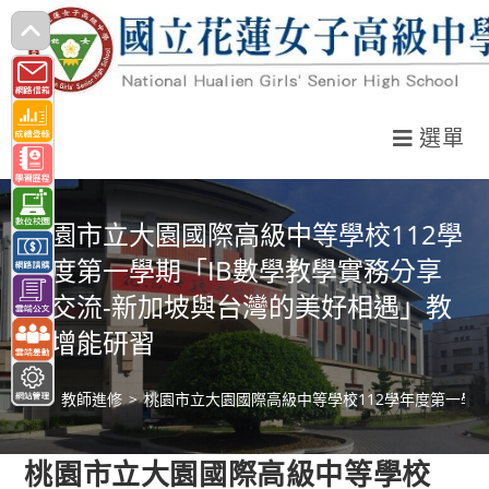
跳
轉
至
主
選單
要
內
容
桃園市立大園國際高級中等學校112學
年度第一學期「IB數學教學實務分享
與交流-新加坡與台灣的美好相遇」教
師增能研習
>
教師進修
>
桃園市立大園國際高級中等學校112學年度第一學
桃園市立大園國際高級中等學校