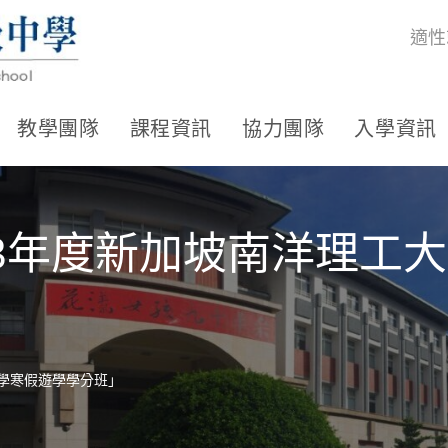
適性
教學團隊
課程資訊
協力團隊
入學資訊
13年度新加坡南洋理工
大學寒假遊學學分班」