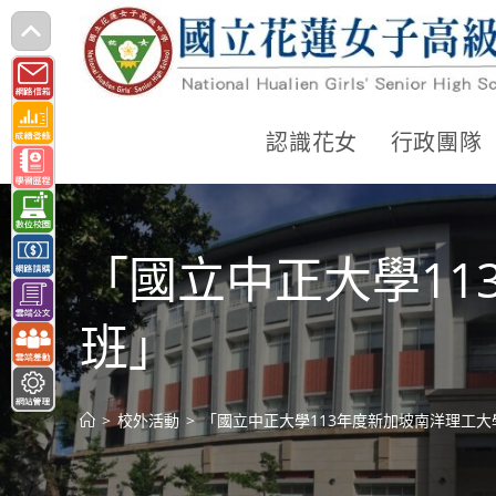
跳
轉
至
主
認識花女
行政團隊
要
內
容
「國立中正大學1
班」
>
校外活動
>
「國立中正大學113年度新加坡南洋理工