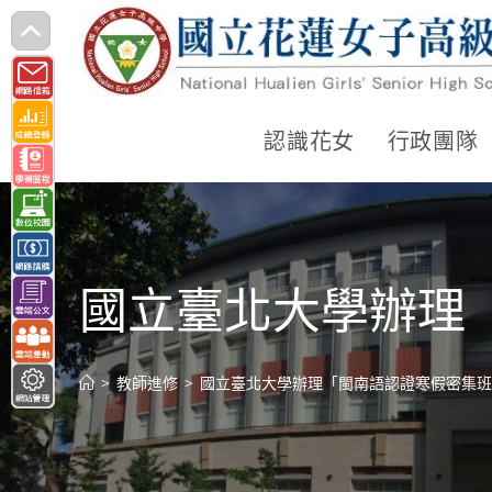
跳
轉
至
主
認識花女
行政團隊
要
內
容
國立臺北大學辦理
>
教師進修
>
國立臺北大學辦理「閩南語認證寒假密集班