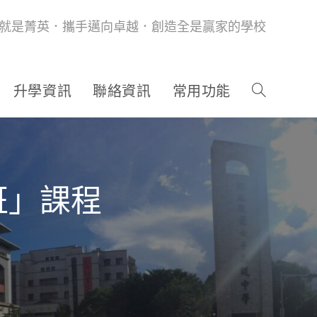
就是菁英．攜手邁向卓越．創造全是贏家的學校
升學資訊
聯絡資訊
常用功能
班」課程