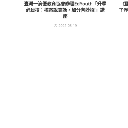
臺灣一滴優教育協會辦理EdYouth「升學
《
必殺技：檔案說真話，加分有妙招!」講
了
座
2025-03-19