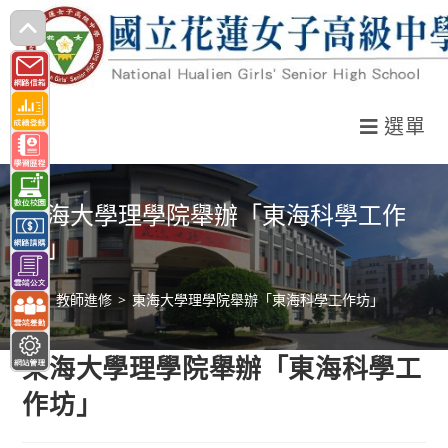
跳
轉
至
主
選單
要
內
容
東海大學理學院舉辦「東海科學工作
坊」
>
教師進修
>
東海大學理學院舉辦「東海科學工作坊」
東海大學理學院舉辦「東海科學工
作坊」