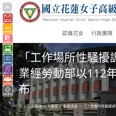
跳
轉
至
主
認識花女
行政團隊
要
內
「工作場所性騷擾
容
業經勞動部以112年
布
>
行政團隊
>
人事室
>
最新消息
>
「工作場所性騷擾調查