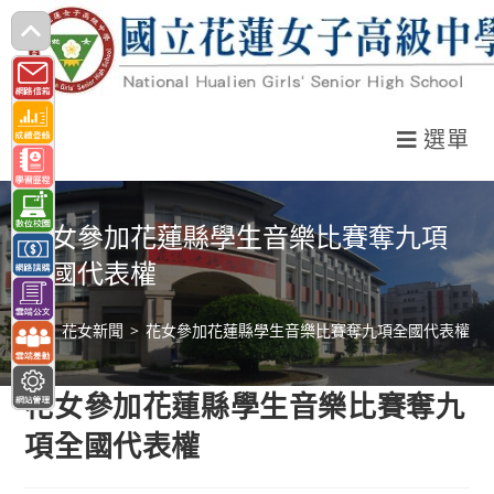
跳
轉
至
主
選單
要
內
容
花女參加花蓮縣學生音樂比賽奪九項
全國代表權
>
花女新聞
>
花女參加花蓮縣學生音樂比賽奪九項全國代表權
花女參加花蓮縣學生音樂比賽奪九
項全國代表權