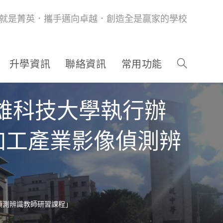
就是菁英．攜手邁向卓越．創造全是贏家的學校
升學資訊
聯絡資訊
常用功能
雄科技大學執行辦
加工產業影像偵測辨
偵測辨識教師研習課程」