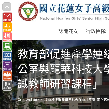
跳
轉
至
主
認識花女
行政團隊
要
內
教育部促進產學連
容
公室與龍華科技大
識教師研習課程」
>
教師進修
>
教育部促進產學連結合作育才平臺-國立高