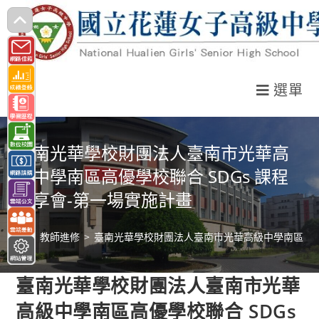
跳
轉
至
主
選單
要
內
容
臺南光華學校財團法人臺南市光華高
級中學南區高優學校聯合 SDGs 課程
分享會-第一場實施計畫
>
教師進修
>
臺南光華學校財團法人臺南市光華高級中學南區高優學
臺南光華學校財團法人臺南市光華
高級中學南區高優學校聯合 SDGs