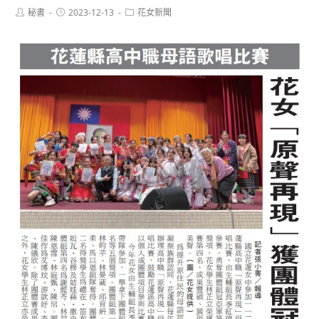
Post
Post
Post
秘書
2023-12-13
花女新聞
author:
published:
category: