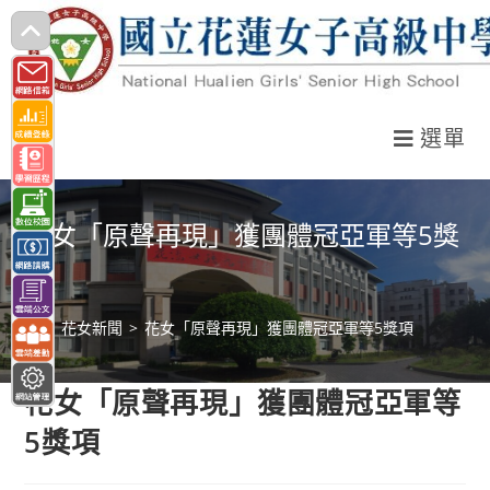
跳
轉
至
主
選單
要
內
容
花女「原聲再現」獲團體冠亞軍等5獎
項
>
花女新聞
>
花女「原聲再現」獲團體冠亞軍等5獎項
花女「原聲再現」獲團體冠亞軍等
5獎項