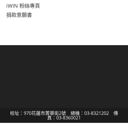
iWIN 粉絲專頁
捐款意願書
校址：970花蓮市菁華街2號 總機：03-8321202 傳
真：03-8360021