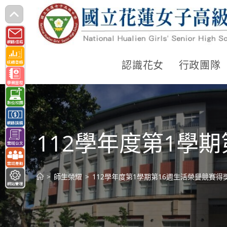
跳
轉
至
主
認識花女
行政團隊
要
內
容
112學年度第1學
>
師生榮耀
>
112學年度第1學期第16週生活榮譽競賽得