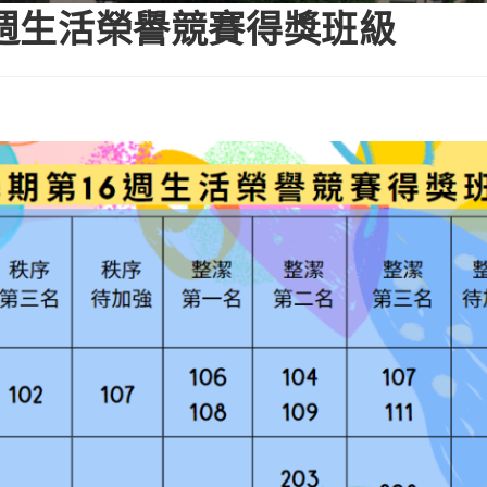
6週生活榮譽競賽得獎班級