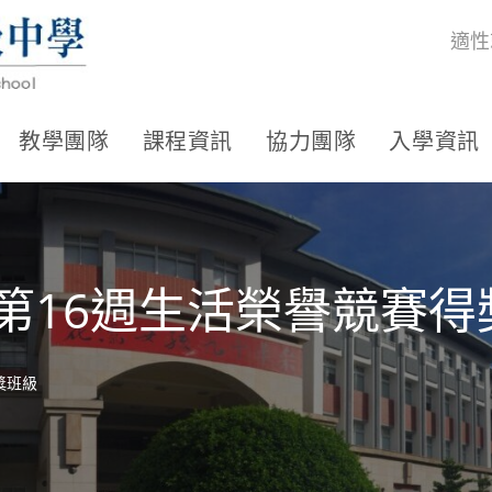
適性
教學團隊
課程資訊
協力團隊
入學資訊
期第16週生活榮譽競賽
獎班級