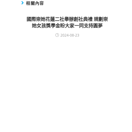
相關內容
國際崇她花蓮二社舉辦創社典禮 規劃崇
她女孩獎學金盼大家一同支持圓夢
2024-08-23