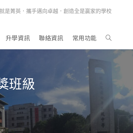
就是菁英．攜手邁向卓越．創造全是贏家的學校
升學資訊
聯絡資訊
常用功能
得獎班級