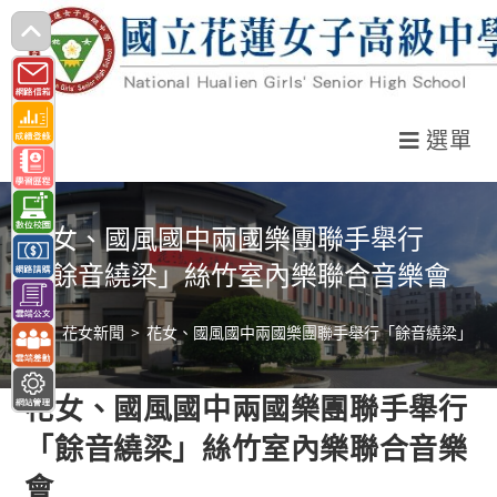
跳
轉
至
主
選單
要
內
容
花女、國風國中兩國樂團聯手舉行
「餘音繞梁」絲竹室內樂聯合音樂會
>
花女新聞
>
花女、國風國中兩國樂團聯手舉行「餘音繞梁」絲
花女、國風國中兩國樂團聯手舉行
「餘音繞梁」絲竹室內樂聯合音樂
會