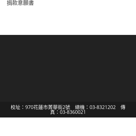
捐款意願書
校址：970花蓮市菁華街2號 總機：03-8321202 傳
真：03-8360021