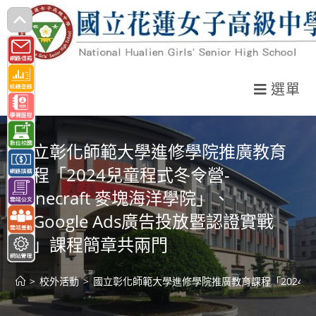
跳
轉
至
主
選單
要
內
容
國立彰化師範大學進修學院推廣教育
課程「2024兒童程式冬令營-
Minecraft 麥塊海洋學院」、
「Google Ads廣告投放暨認證實戰
班」課程簡章共兩門
>
校外活動
>
國立彰化師範大學進修學院推廣教育課程「2024兒童程