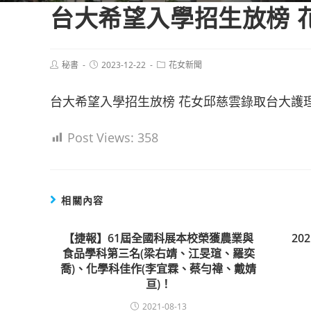
台大希望入學招生放榜 
Post
Post
Post
秘書
2023-12-22
花女新聞
author:
published:
category:
台大希望入學招生放榜 花女邱慈雲錄取台大護
Post Views:
358
相關內容
【捷報】61屆全國科展本校榮獲農業與
20
食品學科第三名(梁右靖、江旻瑄、羅奕
喬)、化學科佳作(李宜霖、蔡勻禕、戴婧
亘)！
2021-08-13