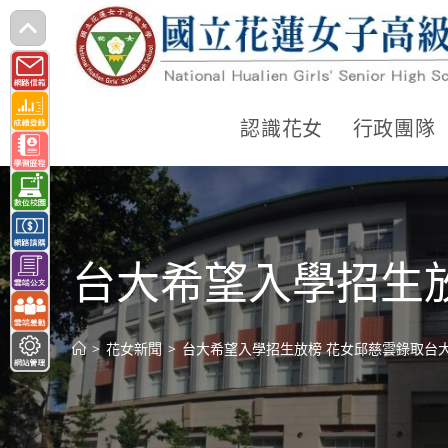
跳
轉
至
主
認識花女
行政團隊
要
內
容
台大希望入學招生
>
花女新聞
>
台大希望入學招生放榜 花女邱慈雲錄取台