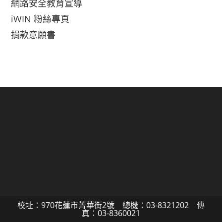
網路安全教育宣導
iWIN 粉絲專頁
捐款意願書
校址：970花蓮市菁華街2號 總機：03-8321202 傳
真：03-8360021