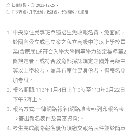
Post
Post
註冊組長
2023-12-25
author:
published:
Post
升學資訊
/
升學進路
/
教務處
/
行政團隊
/
註冊組
category:
中央原住民專班單獨招生免收報名費、免面試，
於國內公立或已立案之私立高級中等以上學校畢
業(含應屆)或符合入學大學同等學力認定標準第2
條規定者，或符合教育部採認規定之國外高級中
等以上學校者，並具有原住民身份者，得報名參
加考試。
報名期間:113年1月4日上午9時至113年2月22日
下午5時止。
報名方式:一律網路報名(網路填表=>列印報名表
=>寄出報名表件及書審資料)。
考生完成網路報名後仍須繳交報名表件並於簡章