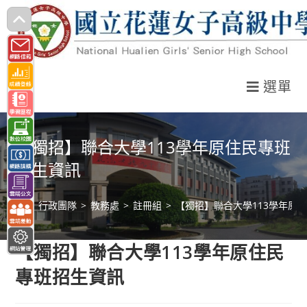
跳
轉
至
主
選單
要
內
容
【獨招】聯合大學113學年原住民專班
招生資訊
>
行政團隊
>
教務處
>
註冊組
>
【獨招】聯合大學113學年原
【獨招】聯合大學113學年原住民
專班招生資訊