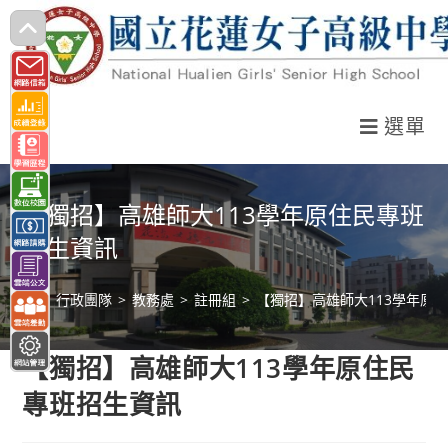
跳
轉
至
主
選單
要
內
容
【獨招】高雄師大113學年原住民專班
招生資訊
>
行政團隊
>
教務處
>
註冊組
>
【獨招】高雄師大113學年原
【獨招】高雄師大113學年原住民
專班招生資訊