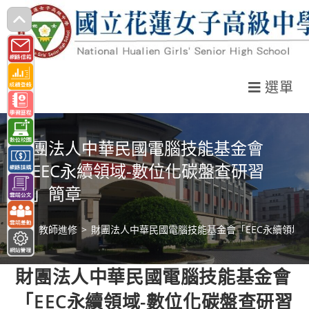
跳
轉
至
主
選單
要
內
容
財團法人中華民國電腦技能基金會
「EEC永續領域-數位化碳盤查研習
會」簡章
>
教師進修
>
財團法人中華民國電腦技能基金會「EEC永續領域
財團法人中華民國電腦技能基金會
「EEC永續領域-數位化碳盤查研習