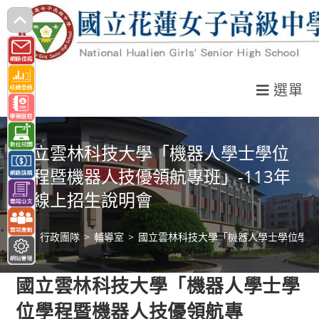
跳
轉
至
主
選單
要
內
容
國立雲林科技大學「機器人學士學位
學程暨機器人技優領航專班」-113年
度線上招生說明會
>
行政團隊
>
輔導室
>
國立雲林科技大學「機器人學士學位學程
國立雲林科技大學「機器人學士學
位學程暨機器人技優領航專