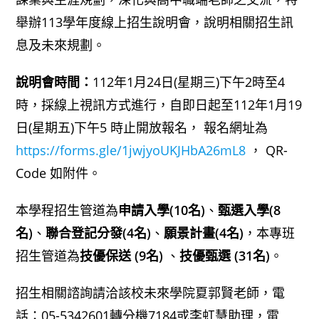
舉辦113學年度線上招生說明會，說明相關招生訊
息及未來規劃。
說明會時間：
112年1月24日(星期三)下午2時至4
時，採線上視訊方式進行，自即日起至112年1月19
日(星期五)下午5 時止開放報名， 報名網址為
https://forms.gle/1jwjyoUKJHbA26mL8
， QR-
Code 如附件。
本學程招生管道為
申請入學(10名)
、
甄選入學(8
名)
、
聯合登記分發(4名)
、
願景計畫(4名)
，本專班
招生管道為
技優保送 (9名)
、
技優甄選 (31名)
。
招生相關諮詢請洽該校未來學院夏郭賢老師，電
話：05-5342601轉分機7184或李虹慧助理，電