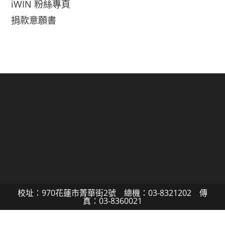
iWIN 粉絲專頁
捐款意願書
校址：970花蓮市菁華街2號 總機：03-8321202 傳
真：03-8360021