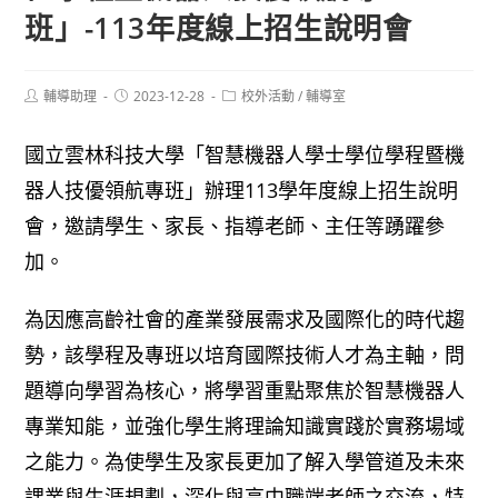
班」-113年度線上招生說明會
Post
Post
Post
輔導助理
2023-12-28
校外活動
/
輔導室
author:
published:
category:
國立雲林科技大學「智慧機器人學士學位學程暨機
器人技優領航專班」辦理113學年度線上招生說明
會，邀請學生、家長、指導老師、主任等踴躍參
加。
為因應高齡社會的產業發展需求及國際化的時代趨
勢，該學程及專班以培育國際技術人才為主軸，問
題導向學習為核心，將學習重點聚焦於智慧機器人
專業知能，並強化學生將理論知識實踐於實務場域
之能力。為使學生及家長更加了解入學管道及未來
課業與生涯規劃，深化與高中職端老師之交流，特