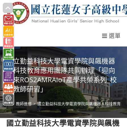
跳
轉
至
主
選單
要
內
容
國立勤益科技大學電資學院與飆機器
人科技教育應用團隊共同辦理「迎向
未來ROS2AMRAIoT產學共榮系列_校
園教師研習」
>
教師進修
>
國立勤益科技大學電資學院與飆機器人科技教育應用團
國立勤益科技大學電資學院與飆機