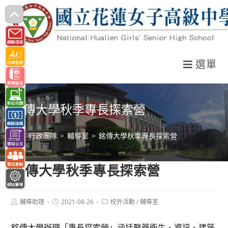
跳
轉
至
主
選單
要
內
容
銘傳大學秋季專長探索營
>
行政團隊
>
輔導室
>
銘傳大學秋季專長探索營
銘傳大學秋季專長探索營
Post
Post
Post
輔導助理
2021-08-26
校外活動
/
輔導室
author:
published:
category:
銘傳大學辦理「專長探索營」涵括醫藥衛生、資訊、建築