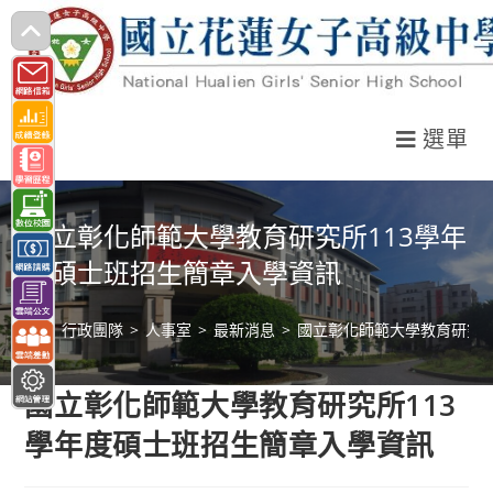
跳
轉
至
主
選單
要
內
容
國立彰化師範大學教育研究所113學年
度碩士班招生簡章入學資訊
>
行政團隊
>
人事室
>
最新消息
>
國立彰化師範大學教育研究所
國立彰化師範大學教育研究所113
學年度碩士班招生簡章入學資訊