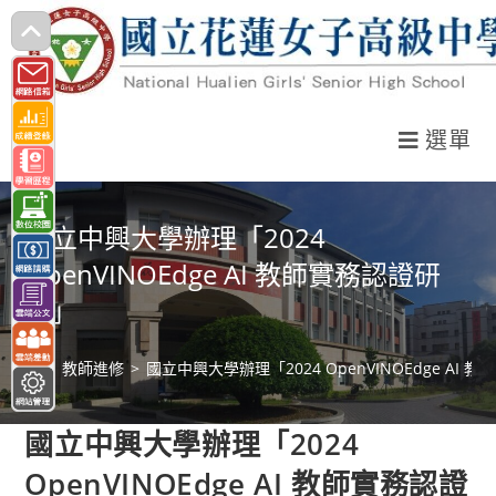
跳
轉
至
主
選單
要
內
容
國立中興大學辦理「2024
OpenVINOEdge AI 教師實務認證研
習」
>
教師進修
>
國立中興大學辦理「2024 OpenVINOEdge AI
國立中興大學辦理「2024
OpenVINOEdge AI 教師實務認證