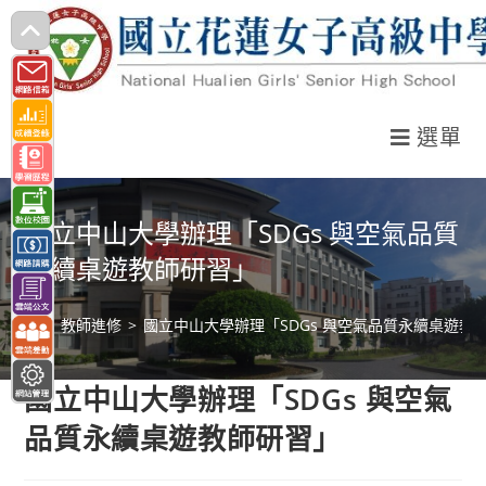
跳
轉
至
主
選單
要
內
容
國立中山大學辦理「SDGs 與空氣品質
永續桌遊教師研習」
>
教師進修
>
國立中山大學辦理「SDGs 與空氣品質永續桌遊教
國立中山大學辦理「SDGs 與空氣
品質永續桌遊教師研習」