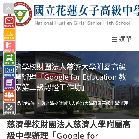
跳
轉
至
主
選單
要
內
容
慈濟學校財團法人慈濟大學附屬高級
中學辦理「Google for Education 教
育家第二級認證工作坊」
>
教師進修
>
慈濟學校財團法人慈濟大學附屬高級中學辦理「Google 
慈濟學校財團法人慈濟大學附屬高
級中學辦理「Google for