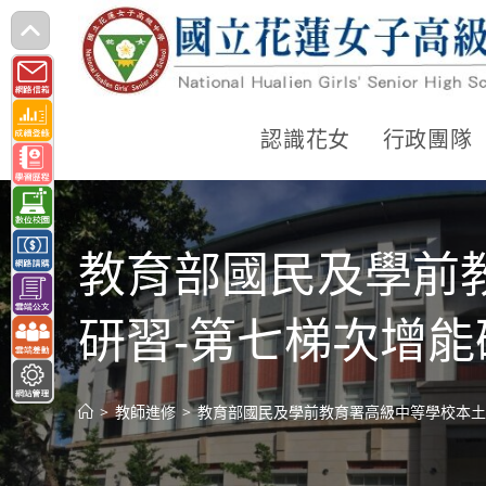
跳
轉
至
主
認識花女
行政團隊
要
內
容
教育部國民及學前
研習-第七梯次增能
>
教師進修
>
教育部國民及學前教育署高級中等學校本土