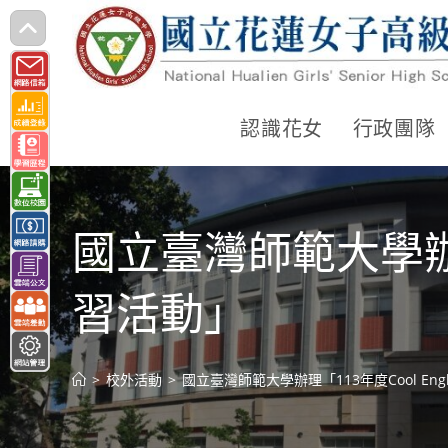
跳
轉
至
主
認識花女
行政團隊
要
內
容
國立臺灣師範大學辦理「
習活動」
>
校外活動
>
國立臺灣師範大學辦理「113年度Cool En