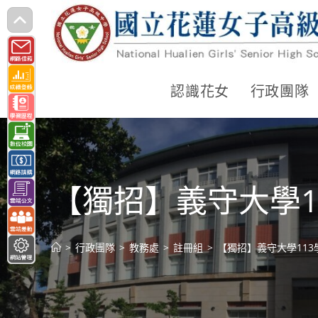
跳
轉
至
主
認識花女
行政團隊
要
內
容
【獨招】義守大學1
>
行政團隊
>
教務處
>
註冊組
>
【獨招】義守大學11