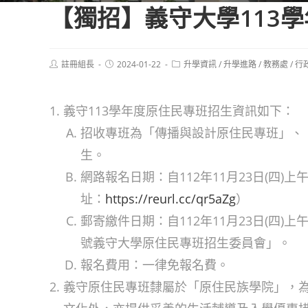
【獨招】義守大學113
Post
Post
Post
註冊組長
2024-01-22
升學資訊
/
升學進路
/
教務處
/
行
author:
published:
category:
義守113學年度原住民專班招生資訊如下：
招收專班為「傳播與設計原住民專班」、
生。
網路報名日期：自112年11月23日(四)
址：
https://reurl.cc/qr5aZg
）
郵寄繳件日期：自112年11月23日(四)上
號義守大學原住民專班招生委員會」。
報名費用：一律免報名費。
義守原住民專班隸屬於「原住民族學院」，