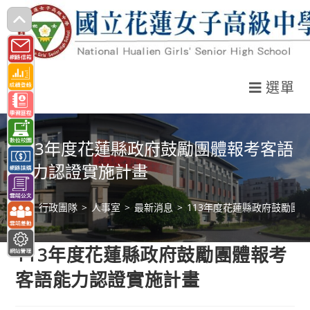
跳
轉
至
主
選單
要
內
容
113年度花蓮縣政府鼓勵團體報考客語
能力認證實施計畫
>
行政團隊
>
人事室
>
最新消息
>
113年度花蓮縣政府鼓勵團
113年度花蓮縣政府鼓勵團體報考
客語能力認證實施計畫