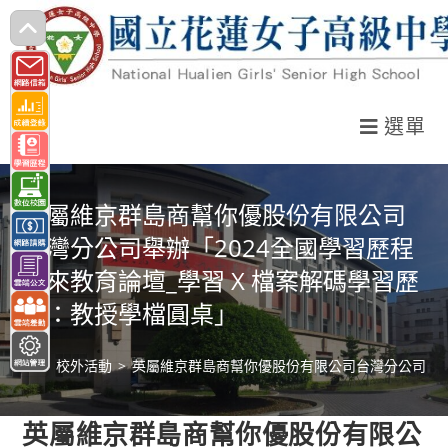
跳
轉
至
主
選單
要
內
容
英屬維京群島商幫你優股份有限公司
台灣分公司舉辦「2024全國學習歷程
未來教育論壇_學習 X 檔案解碼學習歷
程：教授學檔圓桌」
>
校外活動
>
英屬維京群島商幫你優股份有限公司台灣分公司舉辦「
英屬維京群島商幫你優股份有限公