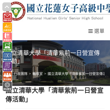
跳
轉
至
主
選單
要
內
容
國立清華大學「清華紫荊一日營宣傳
活動」
>
行政團隊
>
輔導室
>
國立清華大學「清華紫荊一日營宣傳活動
國立清華大學「清華紫荊一日營宣
傳活動」