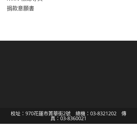
捐款意願書
校址：970花蓮市菁華街2號 總機：03-8321202 傳
真：03-8360021