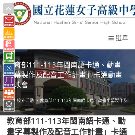
跳
轉
至
主
選單
要
內
容
教育部111-113年閩南語卡通、動畫
字幕製作及配音工作計畫」卡通動畫
播映會
>
校外活動
>
教育部111-113年閩南語卡通、動畫字幕製作及
教育部111-113年閩南語卡通、動
畫字幕製作及配音工作計畫」卡通