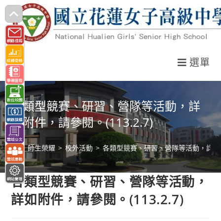
跳
轉
至
主
選單
要
內
容
各類型競賽、研習、營隊等活動，詳
如附件，請參閱。(113.2.7)
>
師生榮耀
>
校外活動
>
各類型競賽、研習、營隊等活動，詳如附件，
各類型競賽、研習、營隊等活動，
詳如附件，請參閱。(113.2.7)