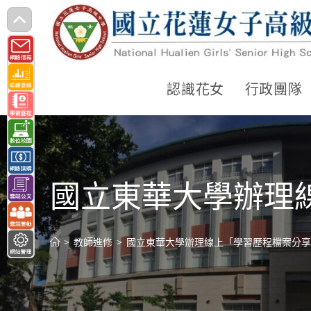
跳
轉
至
主
認識花女
行政團隊
要
內
容
國立東華大學辦理
>
教師進修
>
國立東華大學辦理線上「學習歷程檔案分享