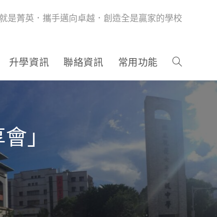
就是菁英．攜手邁向卓越．創造全是贏家的學校
升學資訊
聯絡資訊
常用功能
享會」