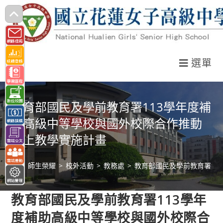
跳
轉
至
主
選單
要
內
容
教育部國民及學前教育署113學年度補
助高級中等學校與國外校際合作推動
線上教學實施計畫
>
師生榮耀
>
校外活動
>
教務處
>
教育部國民及學前教育署11
教育部國民及學前教育署113學年
度補助高級中等學校與國外校際合