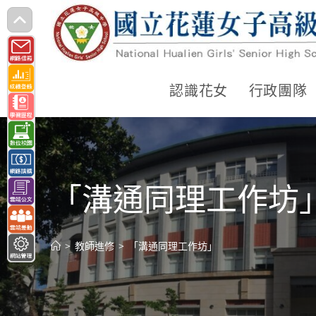
跳
轉
至
主
認識花女
行政團隊
要
內
容
「溝通同理工作坊
>
教師進修
>
「溝通同理工作坊」