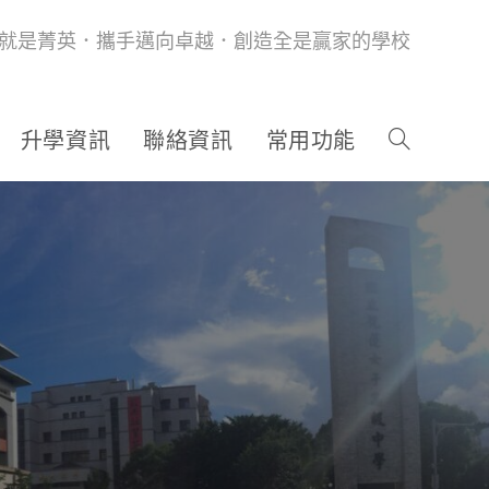
就是菁英．攜手邁向卓越．創造全是贏家的學校
升學資訊
聯絡資訊
常用功能