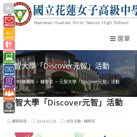
跳
轉
至
主
選單
要
內
容
元智大學「Discover元智」活動
>
行政團隊
>
輔導室
>
元智大學「Discover元智」活動
元智大學「Discover元智」活動
Post
Post
Post
輔導助理
2024-02-20
校外活動
/
輔導室
author:
published:
category: