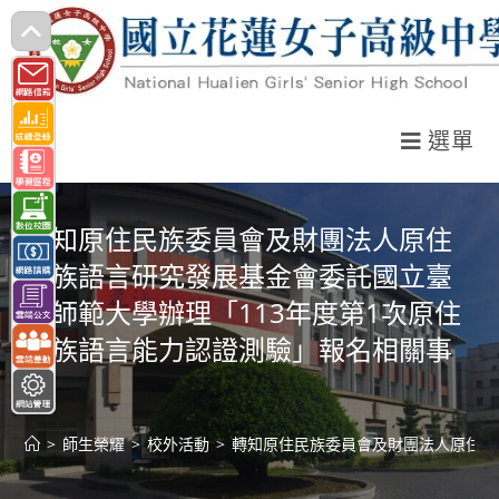
跳
轉
至
主
選單
要
內
容
轉知原住民族委員會及財團法人原住
民族語言研究發展基金會委託國立臺
灣師範大學辦理「113年度第1次原住
民族語言能力認證測驗」報名相關事
宜
>
師生榮耀
>
校外活動
>
轉知原住民族委員會及財團法人原住民