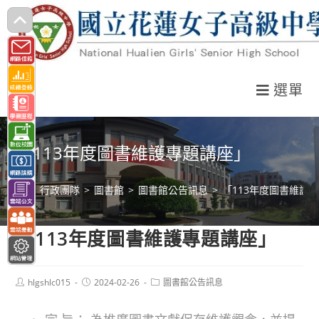
跳
轉
至
主
選單
要
內
容
「113年度圖書維護專題講座」
>
行政團隊
>
圖書館
>
圖書館公告訊息
>
「113年度圖書維護
「113年度圖書維護專題講座」
Post
Post
Post
hlgshlc015
2024-02-26
圖書館公告訊息
author:
published:
category: