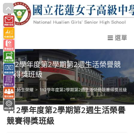
跳
轉
至
主
選單
要
內
容
112學年度第2學期第2週生活榮譽競
賽得獎班級
>
師生榮耀
>
112學年度第2學期第2週生活榮譽競賽得獎班級
112學年度第2學期第2週生活榮譽
競賽得獎班級