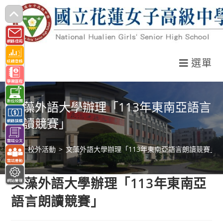
跳
轉
至
主
選單
要
內
容
文藻外語大學辦理「113年東南亞語言
朗讀競賽」
>
校外活動
>
文藻外語大學辦理「113年東南亞語言朗讀競賽」
文藻外語大學辦理「113年東南亞
語言朗讀競賽」