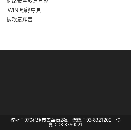
網路安全教育宣導
iWIN 粉絲專頁
捐款意願書
校址：970花蓮市菁華街2號 總機：03-8321202 傳
真：03-8360021