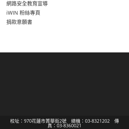
網路安全教育宣導
iWIN 粉絲專頁
捐款意願書
校址：970花蓮市菁華街2號 總機：03-8321202 傳
真：03-8360021