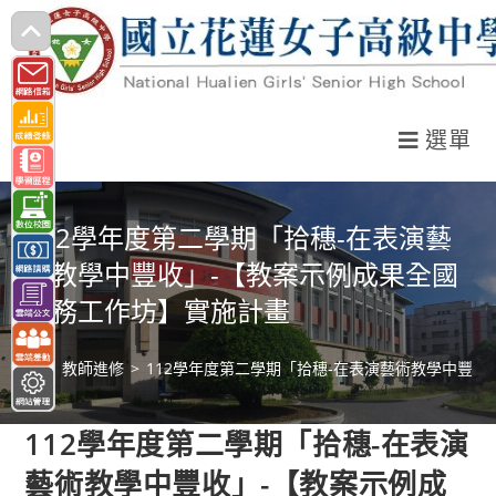
跳
轉
至
主
選單
要
內
容
112學年度第二學期「拾穗-在表演藝
術教學中豐收」-【教案示例成果全國
實務工作坊】實施計畫
>
教師進修
>
112學年度第二學期「拾穗-在表演藝術教學中豐
112學年度第二學期「拾穗-在表演
藝術教學中豐收」-【教案示例成