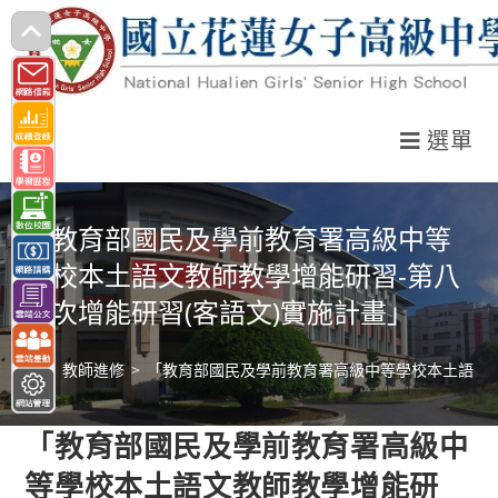
跳
轉
至
主
選單
要
內
容
「教育部國民及學前教育署高級中等
學校本土語文教師教學增能研習-第八
梯次增能研習(客語文)實施計畫」
>
教師進修
>
「教育部國民及學前教育署高級中等學校本土語文教
「教育部國民及學前教育署高級中
等學校本土語文教師教學增能研