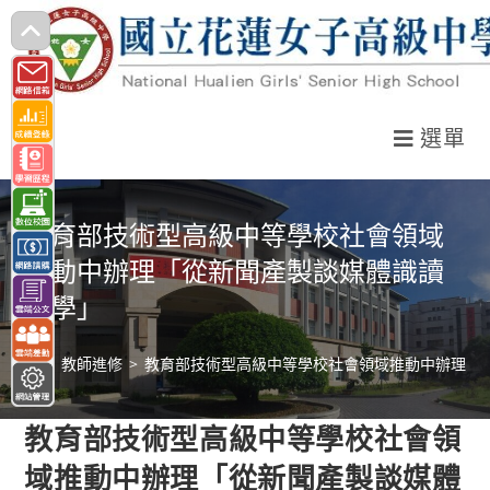
跳
轉
至
主
選單
要
內
容
教育部技術型高級中等學校社會領域
推動中辦理「從新聞產製談媒體識讀
教學」
>
教師進修
>
教育部技術型高級中等學校社會領域推動中辦理「
教育部技術型高級中等學校社會領
域推動中辦理「從新聞產製談媒體