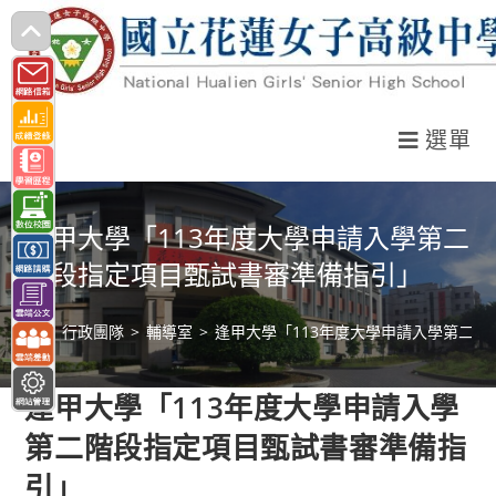
跳
轉
至
主
選單
要
內
容
逢甲大學「113年度大學申請入學第二
階段指定項目甄試書審準備指引」
>
行政團隊
>
輔導室
>
逢甲大學「113年度大學申請入學第二
逢甲大學「113年度大學申請入學
第二階段指定項目甄試書審準備指
引」