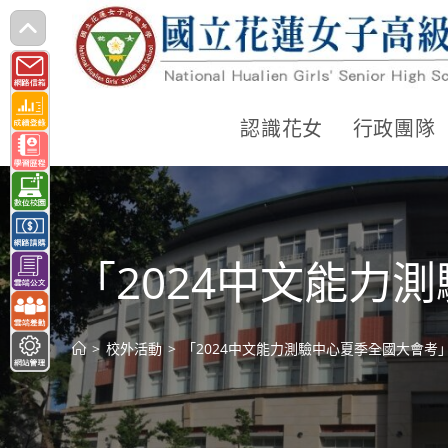
跳
轉
至
主
認識花女
行政團隊
要
內
容
「2024中文能力
>
校外活動
>
「2024中文能力測驗中心夏季全國大會考