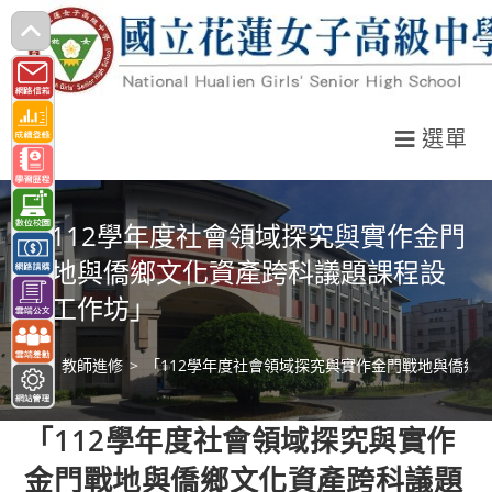
跳
轉
至
主
選單
要
內
容
「112學年度社會領域探究與實作金門
戰地與僑鄉文化資產跨科議題課程設
計工作坊」
>
教師進修
>
「112學年度社會領域探究與實作金門戰地與僑鄉
「112學年度社會領域探究與實作
金門戰地與僑鄉文化資產跨科議題